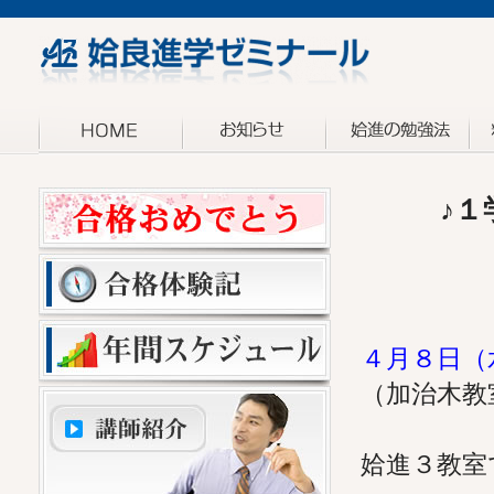
♪１学
４月８日（
（加治木教
姶進３教室