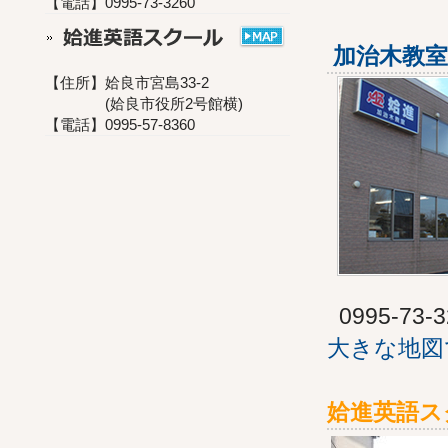
【電話】0995-73-3260
加治木教室
【住所】姶良市宮島33-2
(姶良市役所2号館横)
【電話】0995-57-8360
0995-73-3
大きな地図
姶進英語ス