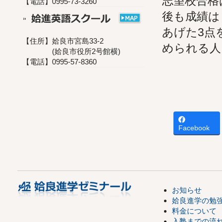
志望校合格
【電話】0995-73-3260
後も成績は
あげた3点
【住所】姶良市宮島33-2
められる人
(姶良市役所2号館横)
【電話】0995-57-8360
Facebook
お知らせ
姶良進学の勉
料金について
入塾までの流