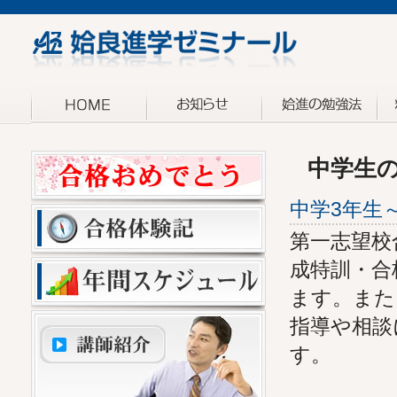
中学生
中学3年生
第一志望校
成特訓・合
ます。また
指導や相談
す。