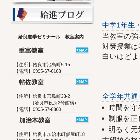
中学1年生
当教室の強
姶良進学ゼミナール 教室案内
対策授業は
白いほどよ
【住所】姶良市池島町5-15
【電話】0995-67-6163
全学年共通
【住所】姶良市宮島町33-2
(姶良市役所2号館横)
時間を守
【電話】0995-57-8360
制服を正
明るく元
【住所】姶良市加治木町仮屋町18